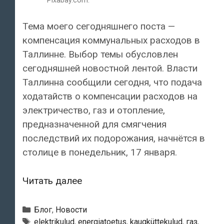
Тема моего сегодняшнего поста —
компенсация коммунальных расходов в
Таллинне. Выбор темы обусловлен
сегодняшней новостной лентой. Власти
Таллинна сообщили сегодня, что подача
ходатайств о компенсации расходов на
электричество, газ и отопление,
предназначенной для смягчения
последствий их подорожания, начнётся в
столице в понедельник, 17 января.
Нужна
Читать далее
компенсация
коммунальных
Рубрики
Блог
,
Новости
расходов?
Метки
elektrikulud
,
energiatoetus
,
kaugküttekulud
,
газ
,