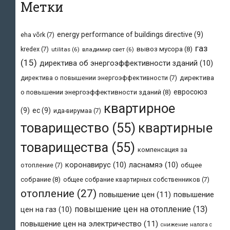
Метки
energy performance of buildings directive
(9)
eha võrk
(7)
газ
kredex
(7)
вывоз мусора
(8)
utilitas
(6)
владимир свет
(6)
(15)
директива об энергоэффективности зданий
(10)
директива о повышении энергоэффективности
(7)
директива
евросоюз
о повышении энергоэффективности зданий
(8)
квартирное
(9)
ес
(9)
ида-вирумаа
(7)
товарищество
(55)
квартирные
товарищества
(55)
компенсация за
коронавирус
(10)
ласнамяэ
(10)
отопление
(7)
общее
собрание
(8)
общее собрание квартирных собственников
(7)
отопление
(27)
повышение цен
(11)
повышение
повышение цен на отопление
(13)
цен на газ
(10)
повышение цен на электричество
(11)
снижение налога с