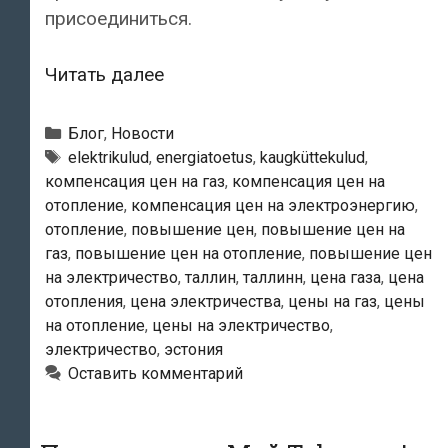
присоединиться.
Информация
Читать далее
для
квартирных
Рубрики
Блог
,
Новости
товариществ
Метки
elektrikulud
,
energiatoetus
,
kaugküttekulud
,
компенсация цен на газ
,
компенсация цен на
города
отопление
,
компенсация цен на электроэнергию
,
Таллинна:
отопление
,
повышение цен
,
повышение цен на
«О
газ
,
повышение цен на отопление
,
повышение цен
выплате
на электричество
,
таллин
,
таллинн
,
цена газа
,
цена
компенсации
отопления
,
цена электричества
,
цены на газ
,
цены
цен
на отопление
,
цены на электричество
,
электричество
,
эстония
на
Оставить комментарий
электроэнергию,
газ
и