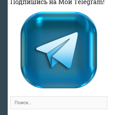
Подпишись на Мой Telegram!
отопление»
Поиск
для: