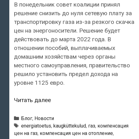
В понедельник совет коалиции принял
решение снизить до нуля сетевую плату за
транспортировку газа из-за резкого скачка
цен на энергоносители. Решение будет
действовать до марта 2022 года. В
отношении пособий, выплачиваемых
домашним хозяйствам через органы
местного самоуправления, правительство
решило установить предел дохода на
уровне 1125 евро.
Сетевая
Читать далее
плата
за
Рубрики
Блог
,
Новости
газ
Метки
energiatoetus
,
kaugküttekulud
,
газ
,
компенсация
цен на газ
,
компенсация цен на отопление
,
будет