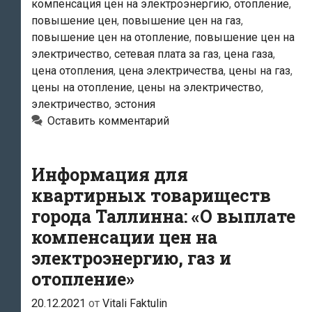
компенсация цен на электроэнергию
,
отопление
,
снижена
повышение цен
,
повышение цен на газ
,
в
повышение цен на отопление
,
повышение цен на
Эстонии
электричество
,
сетевая плата за газ
,
цена газа
,
до
цена отопления
,
цена электричества
,
цены на газ
,
нуля.
цены на отопление
,
цены на электричество
,
электричество
,
эстония
Но
Оставить комментарий
только
до
марта
Информация для
квартирных товариществ
города Таллинна: «О выплате
компенсации цен на
электроэнергию, газ и
отопление»
20.12.2021
от
Vitali Faktulin