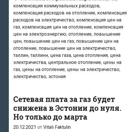
компенсация коммунальных расходов
,
Ждите
компенсация расходов на отопление
,
компенсация
…
расходов на электричество
,
компенсация цен на
17
газ
,
компенсация цен на отопление
,
компенсация
января!
цен на электроэнергию
,
отопление
,
повышение
цен
,
повышение цен на газ
,
повышение цен на
отопление
,
повышение цен на электричество
,
таллин
,
таллинн
,
цена газа
,
цена отопления
,
цена
электричества
,
центральное отопление
,
цены на
газ
,
цены на отопление
,
цены на электричество
,
электричество
,
эстония
Сетевая плата за газ будет
снижена в Эстонии до нуля.
Но только до марта
20.12.2021
от
Vitali Faktulin