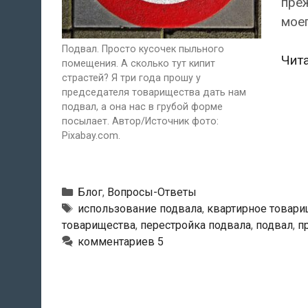
пре
моег
Подвал. Просто кусочек пыльного
Чит
помещения. А сколько тут кипит
страстей? Я три года прошу у
председателя товарищества дать нам
подвал, а она нас в грубой форме
посылает. Автор/Источник фото:
Pixabay.com.
Рубрики
Блог
,
Вопросы-Ответы
Метки
использование подвала
,
квартирное товари
товарищества
,
перестройка подвала
,
подвал
,
п
комментариев 5