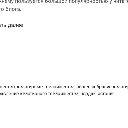
жнему пользуется большой популярностью у читат
о блога.
Квартирособственник:
ать далее
«Я
три
года
прошу
у
председателя
товарищества
щество
,
квартирные товарищества
,
общее собрание кварти
дать
равление квартирного товарищества
,
чердак
,
эстония
нам
подвал,
а
она