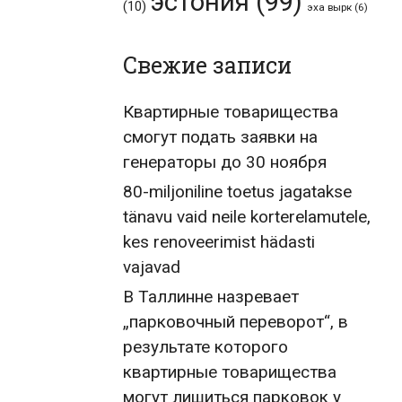
эстония
(99)
(10)
эха вырк
(6)
Свежие записи
Квартирные товарищества
смогут подать заявки на
генераторы до 30 ноября
80-miljoniline toetus jagatakse
tänavu vaid neile korterelamutele,
kes renoveerimist hädasti
vajavad
В Таллинне назревает
„парковочный переворот“, в
результате которого
квартирные товарищества
могут лишиться парковок у