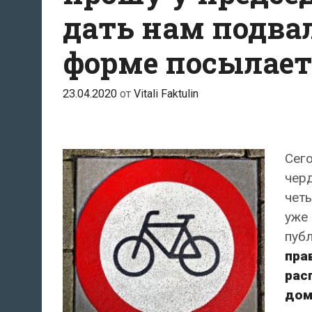
дать нам подвал
форме посылает
23.04.2020
от
Vitali Faktulin
Сего
чер
чет
уже 
пуб
пра
рас
дом