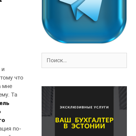
Поиск
для:
 и
тому что
а
мне
му. Та
ель
о
го
ация по-