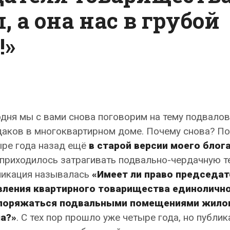
, а она нас в грубой
!»
дня мы с вами снова поговорим на тему подвалов
даков в многоквартирном доме. Почему снова? По
ыре года назад ещё
в старой версии моего блог
приходилось затрагивать подвально-чердачную те
ликация называлась
«Имеет ли право председат
вления квартирного товарищества единоличн
поряжаться подвальными помещениями жило
а?»
. С тех пор прошло уже четыре года, но публик