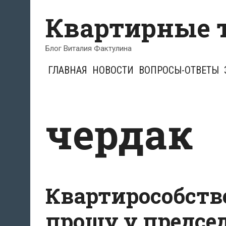
Перейти
Квартирные 
к
содержимому
Блог Виталия Фактулина
ГЛАВНАЯ
НОВОСТИ
ВОПРОСЫ-ОТВЕТЫ
чердак
Квартирособстве
прошу у предсе